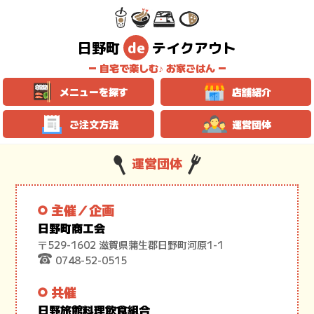
日野町
de
テイクアウト
自宅で楽しむ♪ お家ごはん
メニューを探す
店舗紹介
ご注文方法
運営団体
運営団体
主催／企画
日野町商工会
〒529-1602 滋賀県蒲生郡日野町河原1-1
0748-52-0515
共催
日野旅館料理飲食組合